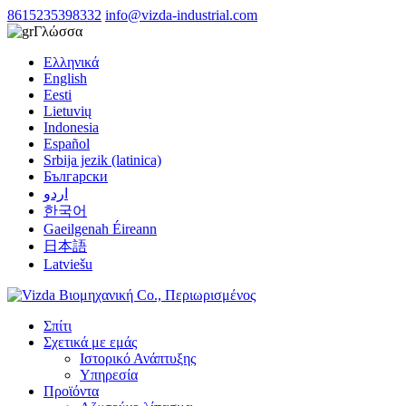
8615235398332
info@vizda-industrial.com
Γλώσσα
Ελληνικά
English
Eesti
Lietuvių
Indonesia
Español
Srbija jezik (latinica)
Български
اردو
한국어
Gaeilgenah Éireann
日本語
Latviešu
Σπίτι
Σχετικά με εμάς
Ιστορικό Ανάπτυξης
Υπηρεσία
Προϊόντα