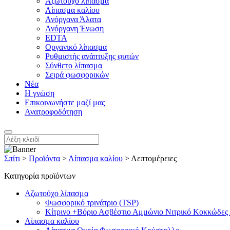
Αζωτούχο λίπασμα
Λίπασμα καλίου
Ανόργανα Άλατα
Ανόργανη Ένωση
EDTA
Οργανικό λίπασμα
Ρυθμιστής ανάπτυξης φυτών
Σύνθετο λίπασμα
Σειρά φωσφορικών
Νέα
Η γνώση
Επικοινωνήστε μαζί μας
Ανατροφοδότηση
Σπίτι
>
Προϊόντα
>
Λίπασμα καλίου
>
Λεπτομέρειες
Κατηγορία προϊόντων
Αζωτούχο λίπασμα
Φωσφορικό τρινάτριο (TSP)
Κίτρινο +Βόριο Ασβέστιο Αμμώνιο Νιτρικό Κοκκώδες
Λίπασμα καλίου