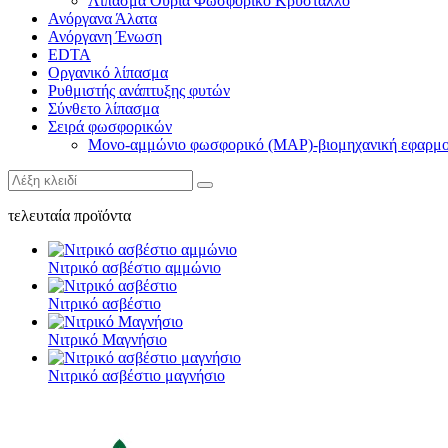
Λίπασμα Ουρία Φωσφορικό Κρύσταλλο
Ανόργανα Άλατα
Ανόργανη Ένωση
EDTA
Οργανικό λίπασμα
Ρυθμιστής ανάπτυξης φυτών
Σύνθετο λίπασμα
Σειρά φωσφορικών
Μονο-αμμώνιο φωσφορικό (MAP)-βιομηχανική εφαρμ
τελευταία προϊόντα
Νιτρικό ασβέστιο αμμώνιο
Νιτρικό ασβέστιο
Νιτρικό Μαγνήσιο
Νιτρικό ασβέστιο μαγνήσιο